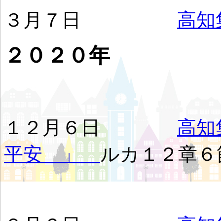
３月７日
高
２０２０年
１２月６日
高知
平安 」
ルカ１２章６