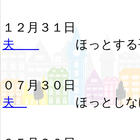
１２月３
夫
ほっとする平
０７月３
夫
ほっとしなけり