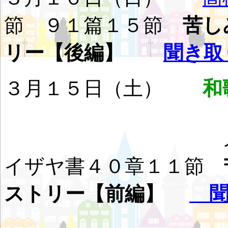
節 ９１篇１５節
苦し
リー【後編】
聞き取
３月１５日（土）
和
メッセ
イザヤ書４０章１１節
ストリー【前編】