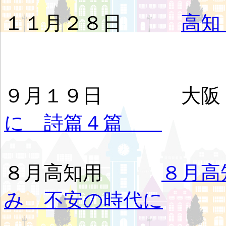
１１月２８日
高知
９月１９日 大
に 詩篇４篇
８月高知用
８月高
み 不安の時代に