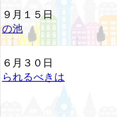
９月１５
の池
ヨハ
６月３０
られるべきは
ヨ