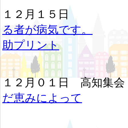
１２月１５
る者が病気です。
ヨ
助プリント
１２月０１日 高
だ恵みによって