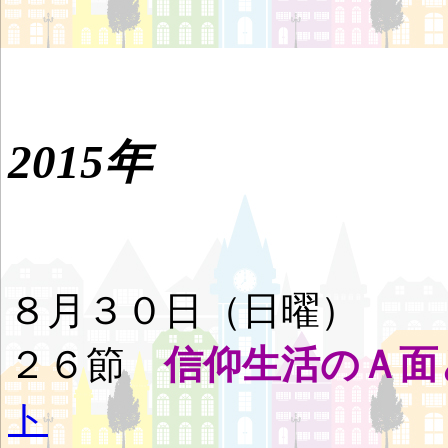
2015年
８月３０日（日曜
２６節
信仰生活のＡ面
ト