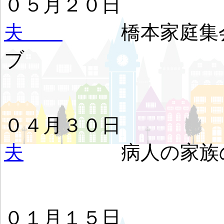
０５月２
夫
橋本家庭
ブ
０４月３
夫
病人の家族の
０１月１