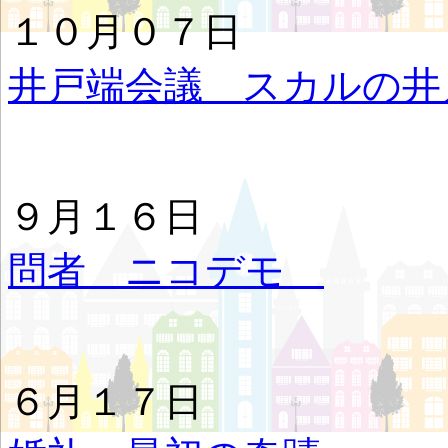
１０月０７日
井戸端会議 スカルの井
９月１６日 
問者 ニコデモ
６月１７日