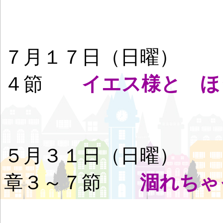
７月１７日（日曜
４節
イエス様と ほ
５月３１日（日曜
章３～７節
涸れちゃ