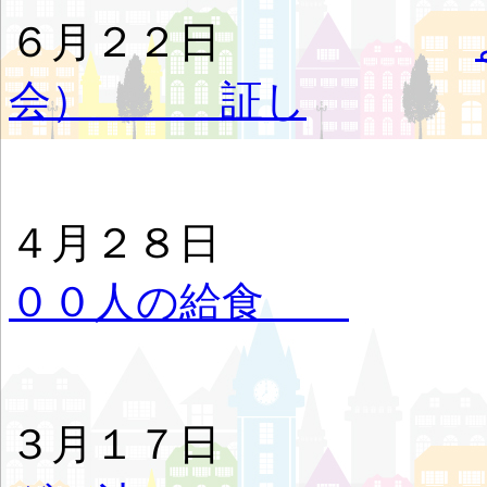
６月２２日
会） 証し
４月２８
００人の給食
ヨ
３月１７