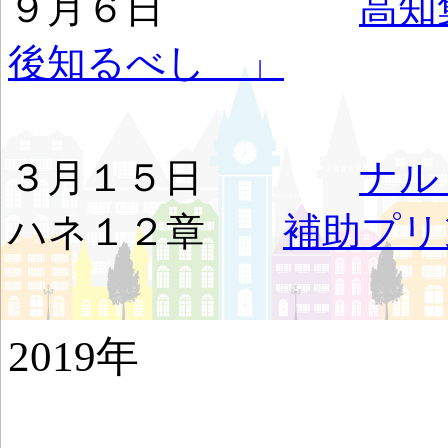
９月６日
高知
後知るべし 」
ヨハ
３月１５日
ナ
ハネ１２章
補助プリ
2019年