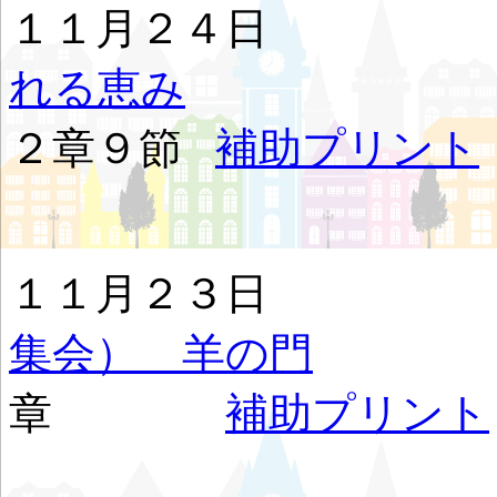
１１月２４
れる恵み
２コ
２章９節
補助プリント
１１月２３
集会） 羊の門
ヨ
章
補助プリント