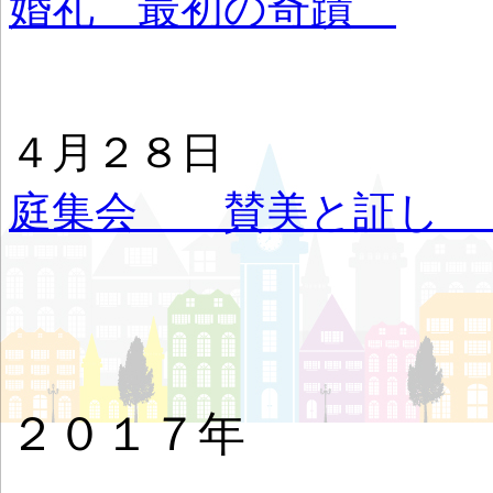
婚礼 最初の奇蹟
４月２８日
庭集会 賛美と証
２０１７年