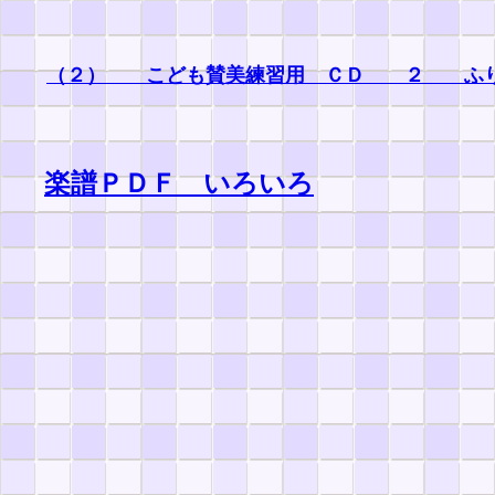
（２） こども賛美練習用 ＣＤ ２ ふり
楽譜ＰＤＦ いろいろ