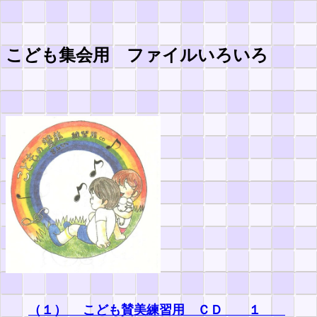
こども集会用 ファイルいろいろ
（１） こども賛美練習用 ＣＤ １